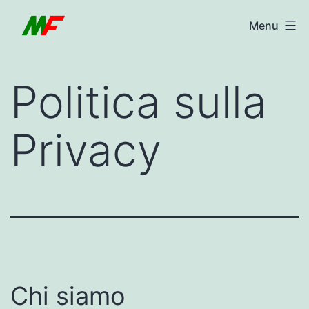
Salta
al
Menu
Marco
contenuto
Fotino
Politica sulla
Privacy
Chi siamo