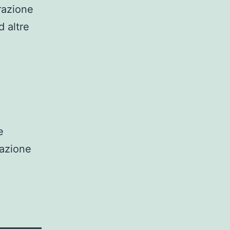
razione
 altre
e
mazione