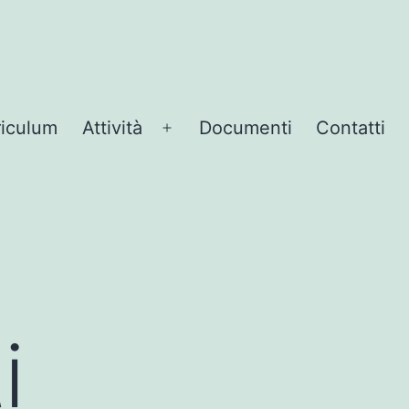
riculum
Attività
Documenti
Contatti
Apri
menu
i