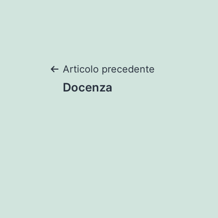
Navigazione
Articolo precedente
Docenza
articoli