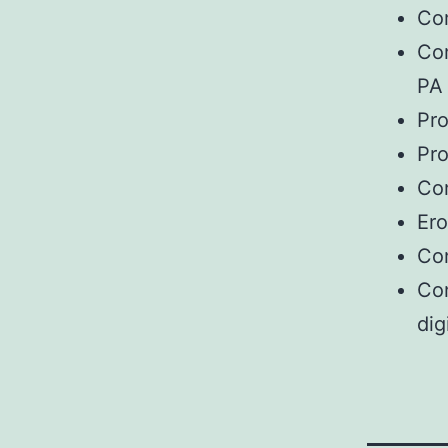
Com
Com
PA
Pro
Pro
Con
Ero
Con
Con
dig