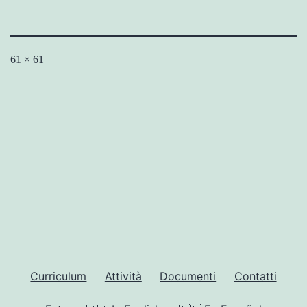
A
61 × 61
dimensione
piena
Curriculum
Attività
Documenti
Contatti